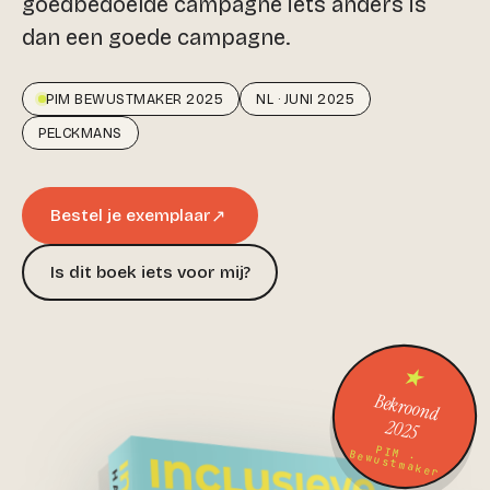
goedbedoelde campagne iets anders is
dan een goede campagne.
PIM BEWUSTMAKER 2025
NL · JUNI 2025
PELCKMANS
Bestel je exemplaar
↗
Is dit boek iets voor mij?
★
Bekroond
2025
PIM ·
Bewustmaker