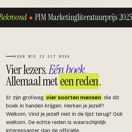
Bekroond
PIM Marketingliteratuurprijs 202
VOOR WIE IS DIT BOEK
Vier lezers.
Eén boek
.
Allemaal met
een reden
.
Er zijn grofweg
vier soorten mensen
die dit
boek in handen krijgen. Herken je jezelf?
Welkom. Vind je jezelf niet in de lijst terug? Ook
welkom. De echte reden is waarschijnlijk
interessanter dan de officiële.