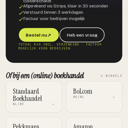
tussenschakel
Afgerekend via Stripe, klaar in 30 seconden
Verstuurd binnen 3 werkdagen
Factuur voor bedrijven mogelijk
Bestel nu
Heb een vraag
↗
TOTAAL €40 INCL. VERZENDING · FACTUUR
MOGELIJK VOOR BEDRIJVEN
Of bij een (online) boekhandel
4 WINKELS
Standaard
Bol.com
Boekhandel
BE/NL
↗
NL/BE
↗
Pelckmans
Amazon