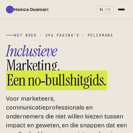
Hamza Ouamari
/
NL
EN
Over
HET BOEK · 296 PAGINA'S · PELCKMANS
Diensten
Inclusieve
Keynotes
Marketing.
Mijn boek
Een no‑bullshitgids.
In de pers
Voor marketeers,
Contact
communicatieprofessionals en
ondernemers die niet willen kiezen tussen
Plan een gesprek ↗
impact en geweten, en die snappen dat een