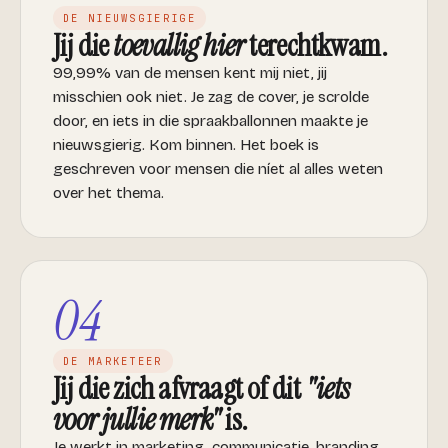
DE NIEUWSGIERIGE
Jij die
toevallig hier
terechtkwam.
99,99% van de mensen kent mij niet, jij
misschien ook niet. Je zag de cover, je scrolde
door, en iets in die spraakballonnen maakte je
nieuwsgierig. Kom binnen. Het boek is
geschreven voor mensen die níet al alles weten
over het thema.
04
DE MARKETEER
Jij die zich afvraagt of dit
"iets
voor jullie merk"
is.
Je werkt in marketing, communicatie, branding