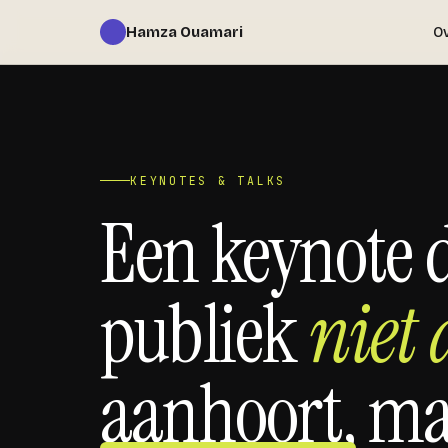
Hamza Ouamari
O
KEYNOTES & TALKS
Een keynote d
publiek
niet 
aanhoort, m