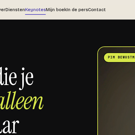
ver
Diensten
Keynotes
Mijn boek
In de pers
Contact
PIM BEWUSTM
ie je
alleen
aar