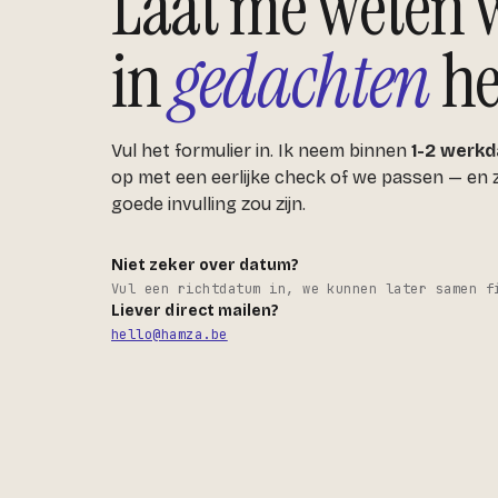
Laat me weten w
in
gedachten
he
Vul het formulier in. Ik neem binnen
1-2 werk
op met een eerlijke check of we passen — en z
goede invulling zou zijn.
Niet zeker over datum?
Vul een richtdatum in, we kunnen later samen f
Liever direct mailen?
hello@hamza.be