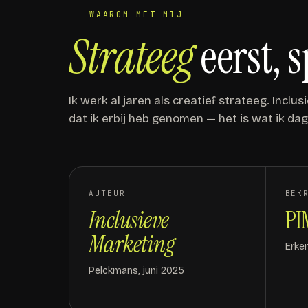
WAAROM MET MIJ
Strateeg
eerst, 
Ik werk al jaren als creatief strateeg. Incl
dat ik erbij heb genomen — het is wat ik dag
AUTEUR
BEK
Inclusieve
PI
Marketing
Erke
Pelckmans, juni 2025