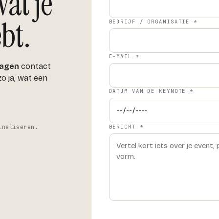
at je
bt.
BEDRIJF / ORGANISATIE *
E-MAIL *
dagen
contact
o ja, wat een
DATUM VAN DE KEYNOTE *
inaliseren.
BERICHT *