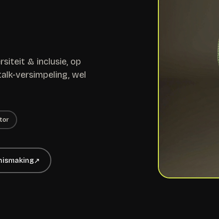
siteit & inclusie, op
alk-versimpeling, wel
tor
nismaking
↗