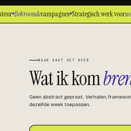
eur
Bekroonde
campagnes
Strategisch werk voor
wer
WAAR GAAT HET OVER
Wat ik kom
bre
Geen abstract gepraat. Verhalen, framewor
dezelfde week toepassen.