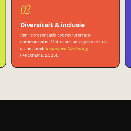
02
Diversiteit & inclusie
Van representatie tot rekruterings­
communicatie. Met cases uit eigen werk en
uit het boek
Inclusieve Marketing
(Pelckmans, 2025).