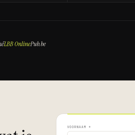
hé
LBB Online
Pub.be
VOORNAAM *