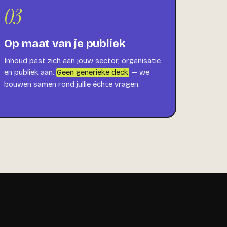
03
Op maat van je publiek
Inhoud past zich aan jouw sector, organisatie
en publiek aan.
Geen generieke deck
— we
bouwen samen rond jullie échte vragen.