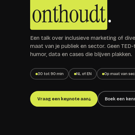
onthoudt
.
Een talk over inclusieve marketing of diver
maat van je publiek en sector. Geen TED-t
humor, data en cases die blijven plakken.
30 tot 90 min
NL of EN
Op maat van sec
Vraag een keynote aan
Boek een ken
↓