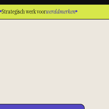
trategisch werk voor
wereldmerken