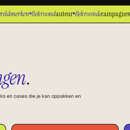
eldmerken
Bekroond
auteur
Bekroonde
campagnes
S
ngen
.
ks en cases die je kan oppakken en