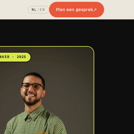
Plan een gesprek
↗
NL
/
EN
AKER · 2025