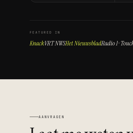
FEATURED IN
Knack
VRT NWS
Het Nieuwsblad
Radio 1 · Touc
AANVRAGEN